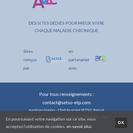
DES SITES DÉDIÉS POUR MIEUX VIVRE
CHAQUE MALADIE CHRONIQUE
Sites
en
conçus
partenariat
par
avec
Pour tous renseignements :
contact@setso-etp.com
mentions légales
- Chef de projet SETSO : Patrick
LARTIGUET / Conception graphique : X.MORON - Yupi /
En poursuivant votre navigation sur ce site, vous
OK
Réalisation Web : PIXBULLE
acceptez l'utilisation de cookies.
en savoir plus